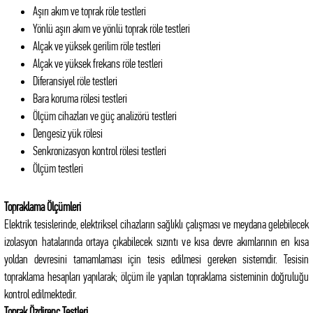
Aşırı akım ve toprak röle testleri
Yönlü aşırı akım ve yönlü toprak röle testleri
Alçak ve yüksek gerilim röle testleri
Alçak ve yüksek frekans röle testleri
Diferansiyel röle testleri
Bara koruma rölesi testleri
Ölçüm cihazları ve güç analizörü testleri
Dengesiz yük rölesi
Senkronizasyon kontrol rölesi testleri
Ölçüm testleri
Topraklama Ölçümleri
Elektrik tesislerinde, elektriksel cihazların sağlıklı çalışması ve meydana gelebilecek
izolasyon hatalarında ortaya çıkabilecek sızıntı ve kısa devre akımlarının en kısa
yoldan devresini tamamlaması için tesis edilmesi gereken sistemdir. Tesisin
topraklama hesapları yapılarak; ölçüm ile yapılan topraklama sisteminin doğruluğu
kontrol edilmektedir.
Toprak Özdirenç Testleri