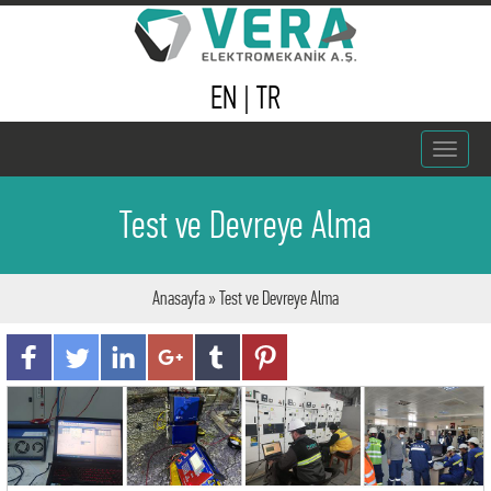
EN
|
TR
Toggle
navigat
Test ve Devreye Alma
Anasayfa
» Test ve Devreye Alma