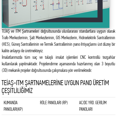
TEİAŞ ve ITM Şartnameleri doğrultusunda uluslararası standartlara uygun olarak
Trafo Merkezlerinin, Şalt Merkezlerinin, GIS Merkezlerin, Hidroelektrik Santrallerinin
(HES), Güneş Santrallerinin ve Termik Santrallerinin pano ihtiyaçlarını üst düzey bir
kalite anlayışı ile üretmekteyiz.
İmalatlarımızda tüm saç ve talaşlı imalat işlemleri CNC kontrollü tezgahlar
kullanılarak yapılmaktadır. Projelendirme aşamasında hazırlanmış olan 3 boyutlu
(3D) mekanik projeler doğrultusunda çalışmalara yön verilmektedir.
TEİAŞ-ITM ŞARTNAMELERİNE UYGUN PANO ÜRETİM
ÇEŞİTLİLİĞİMİZ
KUMANDA
RÖLE PANOLARI (RP)
AC/DC YRD. GERİLİM
PANOLARI(KP)
PANOLARI