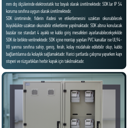
mm dış ölçülerinde elektrostatik toz boyalı olarak üretilmektedir. SDK lar IP 54
koruma sınıfına uygun olarak üretilmektedir.
SDK üretiminde; fiderin ifadesi ve etiketlemesini uzaktan okunabilecek
büyüklükte uzaktan okunabilir etiketleme yapılmaktadır. SDK altına konulacak
bazalar ise standart 4 ayaklı ve kablo giriş mesafeleri ayarlanabilecekşekilde
SDK ile birlikte verilmektedir. SDK içine montajı yapılan PVC kanallar ise UL94-
V0 yanma sınıfına sahip, geniş, ferah, kolay müdahale edilebilir olup, kablo
bağlantılarına da kolaylık sağlamaktadır. Harici şartlarda çalışma yaparken kapı
stoperi ve rüzgarlıkları herbir kapak için takılmaktadır.