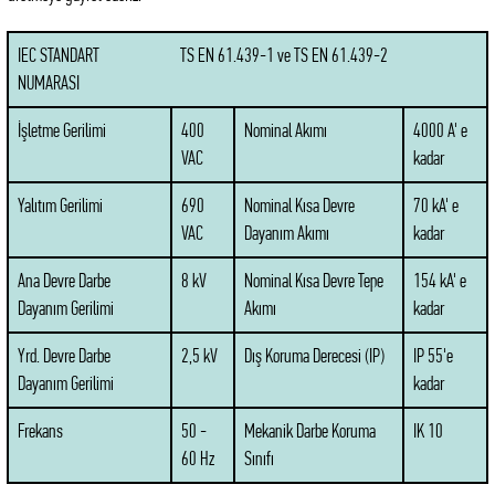
IEC STANDART
TS EN 61.439-1 ve TS EN 61.439-2
NUMARASI
İşletme Gerilimi
400
Nominal Akımı
4000 A' e
VAC
kadar
Yalıtım Gerilimi
690
Nominal Kısa Devre
70 kA' e
VAC
Dayanım Akımı
kadar
Ana Devre Darbe
8 kV
Nominal Kısa Devre Tepe
154 kA' e
Dayanım Gerilimi
Akımı
kadar
Yrd. Devre Darbe
2,5 kV
Dış Koruma Derecesi (IP)
IP 55'e
Dayanım Gerilimi
kadar
Frekans
50 -
Mekanik Darbe Koruma
IK 10
60 Hz
Sınıfı