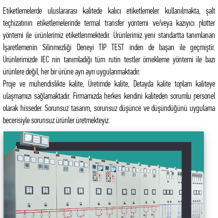
Etiketlemelerde uluslararası kalitede kalıcı etiketlemeler kullanılmakta, şalt
teçhizatının etiketlemelerinde termal transfer yöntemi ve/veya kazıyıcı plotter
yöntemi ile ürünlerimiz etiketlenmektedir. Ürünlerimiz yeni standartta tanımlanan
İşaretlemenin Silinmezliği Deneyi TİP TEST inden de başarı ile geçmiştir.
Ürünlerimizde IEC nin tanımladığı tüm rutin testler örnekleme yöntemi ile bazı
ürünlere değil, her bir ürüne ayrı ayrı uygulanmaktadır.
Proje ve mühendislikte kalite, Üretimde kalite, Detayda kalite toplam kaliteye
ulaşmamızı sağlamaktadır. Firmamızda herkes kendini kaliteden sorumlu personel
olarak hisseder. Sorunsuz tasarım, sorunsuz düşünce ve düşündüğünü uygulama
becerisiyle sorunsuz ürünler üretmekteyiz.