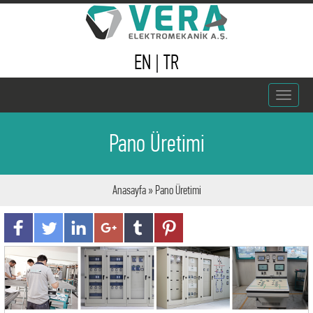
EN
|
TR
Toggle
navigat
Pano Üretimi
Anasayfa
» Pano Üretimi