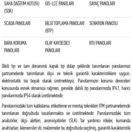
SAHA DAĞITIM KUTUSU
GIS-LCC PANOLARI
SAYAÇ PANOLARI
(SDK)
SCADA PANOLARI
BİLGİ TOPLAMA PANOLARI
SENKRON PANOSU
(BTP)
BARA KORUMA
OLAY KAYDEDİCİ
RTU PANOLARI
PANOLARI
PANOLARI
Dikili tip ve tam donanımlı kapalı tip dolap şeklinde tanımlanan panolarımızı
şartnamelerde tanımlanan ölçü ve teknik garantili karakteristiklere uygun,
elektrostatik toz boyalı olarak üretmekteyiz. Panolarımızın koruma dereceleri
konusunda esnek olmamıza rağmen, genelde dahili tip panolarımızda IP41, harici
panolarımızda IP54 olarak üretilmektedir.
Panolarımızdaki tüm kablolama, etiketleme ve montaj teknikleri ITM şartnamelerinde
tanımlanan doğrultuda tasarlanmakta ve üretilmektedir. Panolarımızdaki tüm
analizörler, ölçü aletleri, anonsiyatörler (SLK) ’lar yardımcı röleler, kumanda
anahtarları, klemensler vb. malzemeler bu doğrultuda seçilmiş, garantili karakteristik