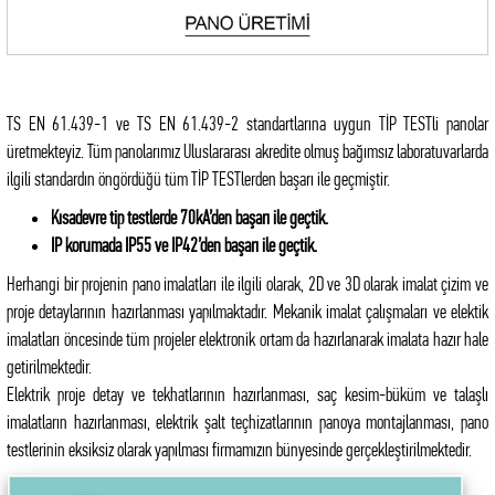
TS EN 61.439-1 ve TS EN 61.439-2 standartlarına uygun TİP TESTli panolar
üretmekteyiz. Tüm panolarımız Uluslararası akredite olmuş bağımsız laboratuvarlarda
ilgili standardın öngördüğü tüm TİP TESTlerden başarı ile geçmiştir.
Kısadevre tip testlerde 70kA’den başarı ile geçtik.
IP korumada IP55 ve IP42’den başarı ile geçtik.
Herhangi bir projenin pano imalatları ile ilgili olarak, 2D ve 3D olarak imalat çizim ve
proje detaylarının hazırlanması yapılmaktadır. Mekanik imalat çalışmaları ve elektik
imalatları öncesinde tüm projeler elektronik ortam da hazırlanarak imalata hazır hale
getirilmektedir.
Elektrik proje detay ve tekhatlarının hazırlanması, saç kesim-büküm ve talaşlı
imalatların hazırlanması, elektrik şalt teçhizatlarının panoya montajlanması, pano
testlerinin eksiksiz olarak yapılması firmamızın bünyesinde gerçekleştirilmektedir.