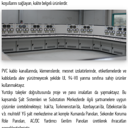
koşullarını sağlayan, kalite belgeli ürünlerdir.
PVC kablo kanallarında, klemenslerde, mesnet izolatörlerinde, etiketlemelerde ve
kablolarda alev yürütmeyecek şekilde UL 94-V0 yanma sınıfına sahip ürünler
kullanmaktayız.
Yurtdışı talepler doğrultusunda proje ve pano imalatları da yapmaktayız. Bu
kapsamda Şalt Sistemleri ve Substation Merkezlerde ilgili şartnamelere uygun
çözümler üretebilmekteyiz. Irak’ta, Türkmenistan’da, Azerbaycan’da, Özbekistan’da
v.b. muhtelif YG şalt merkezlerine ait komple Kumanda Panoları, Sekonder Koruma
Röle Panoları, AC/DC Yardımcı Gerilim Panoları üretilerek ihracatları
gerçekleştirilmiştir.