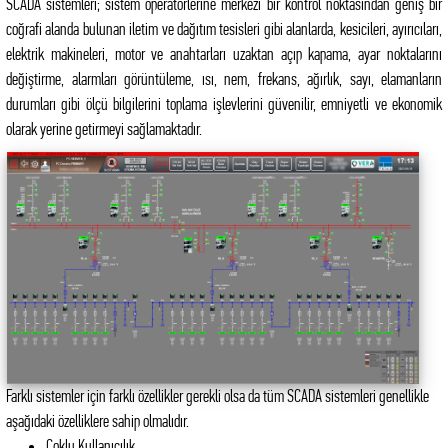
SCADA sistemleri; sistem operatörlerine merkezi bir kontrol noktasından geniş bir
coğrafi alanda bulunan iletim ve dağıtım tesisleri gibi alanlarda, kesicileri, ayırıcıları,
elektrik makineleri, motor ve anahtarları uzaktan açıp kapama, ayar noktalarını
değiştirme, alarmları görüntüleme, ısı, nem, frekans, ağırlık, sayı, elamanların
durumları gibi ölçü bilgilerini toplama işlevlerini güvenilir, emniyetli ve ekonomik
olarak yerine getirmeyi sağlamaktadır.
Farklı sistemler için farklı özellikler gerekli olsa da tüm SCADA sistemleri genellikle
aşağıdaki özelliklere sahip olmalıdır.
Çoklu Kullanıcılık