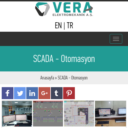
EN
|
TR
Toggle
navigat
SCADA - Otomasyon
Anasayfa
» SCADA - Otomasyon