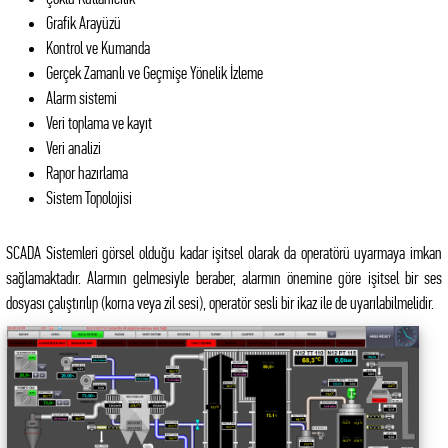
Grafik Arayüzü
Kontrol ve Kumanda
Gerçek Zamanlı ve Geçmişe Yönelik İzleme
Alarm sistemi
Veri toplama ve kayıt
Veri analizi
Rapor hazırlama
Sistem Topolojisi
SCADA Sistemleri görsel olduğu kadar işitsel olarak da operatörü uyarmaya imkan
sağlamaktadır. Alarmın gelmesiyle beraber, alarmın önemine göre işitsel bir ses
dosyası çalıştırılıp (korna veya zil sesi), operatör sesli bir ikaz ile de uyarılabilmelidir.