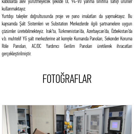
kablolarda alev yürütmeyecek şekilde UL 94-V0 yanma sınıfına sahip ürünler
kullanmaktayız.
Yurtdışı talepler doğrultusunda proje ve pano imalatları da yapmaktayız. Bu
kapsamda Şalt Sistemleri ve Substation Merkezlerde ilgili şartnamelere uygun
çözümler üretebilmekteyiz. Irak’ta, Türkmenistan’da, Azerbaycan’da, Özbekistan’da
v.b. muhtelif YG şalt merkezlerine ait komple Kumanda Panoları, Sekonder Koruma
Röle Panoları, AC/DC Yardımcı Gerilim Panoları üretilerek ihracatları
gerçekleştirilmiştir.
FOTOĞRAFLAR