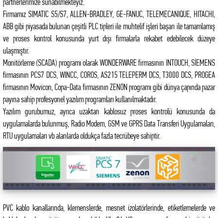
partnerlerimize sunabilmekteyiz.
Firmamız SIMATIC S5/S7, ALLEN-BRADLEY, GE-FANUC, TELEMECANIQUE, HITACHI,
ABB gibi piyasada bulunan çeşitli PLC tipleri ile muhtelif işleri başarı ile tamamlamış
ve proses kontrol konusunda yurt dışı firmalarla rekabet edebilecek düzeye
ulaşmıştır.
Monitörleme (SCADA) programı olarak WONDERWARE firmasının INTOUCH, SİEMENS
firmasının PCS7 DCS, WINCC, COROS, AS215 TELEPERM DCS, T3000 DCS, PROGEA
firmasının Movicon, Copa-Data firmasının ZENON programı gibi dünya çapında pazar
payına sahip profesyonel yazılım programları kullanılmaktadır.
Yazılım gurubumuz, ayrıca uzaktan kablosuz proses kontrolü konusunda da
uygulamalarda bulunmuş, Radio Modem, GSM ve GPRS Data Transferi Uygulamaları,
RTU uygulamaları vb alanlarda oldukça fazla tecrübeye sahiptir.
PVC kablo kanallarında, klemenslerde, mesnet izolatörlerinde, etiketlemelerde ve