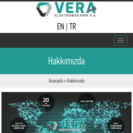
EN
|
TR
Toggle
navigat
Hakkımızda
Anasayfa
» Hakkımızda