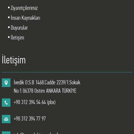
Ziyaretçilerimiz
İnsan Kaynakları
Duyurular
İletişim
İletişim
İvedik O.S.B 1468.Cadde 2239/1.Sokak
No:1 06378 Ostim ANKARA TÜRKİYE
+90 312 394 54 64 (pbx)
+90 312 394 77 97