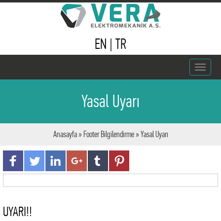
EN
|
TR
Toggle
navigat
Yasal Uyarı
Anasayfa
»
Footer Bilgilendirme
» Yasal Uyarı
UYARI!!