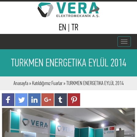
EN
|
TR
Toggle
navigat
TURKMEN ENERGETIKA EYLÜL 2014
Anasayfa
»
Katıldığımız Fuarlar
» TURKMEN ENERGETIKA EYLÜL 2014