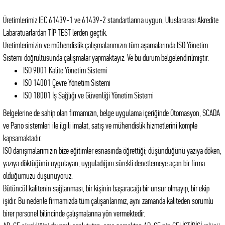
Üretimlerimiz IEC 61439-1 ve 61439-2 standartlarına uygun, Uluslararası Akredite
Labaratuarlardan TİP TEST lerden geçtik.
Üretimlerimizin ve mühendislik çalışmalarımızın tüm aşamalarında ISO Yönetim
Sistemi doğrultusunda çalışmalar yapmaktayız. Ve bu durum belgelendirilmiştir.
ISO 9001 Kalite Yönetim Sistemi
ISO 14001 Çevre Yönetim Sistemi
ISO 18001 İş Sağlığı ve Güvenliği Yönetim Sistemi
Belgelerine de sahip olan firmamızın, belge uygulama içeriğinde Otomasyon, SCADA
ve Pano sistemleri ile ilgili imalat, satış ve mühendislik hizmetlerini komple
kapsamaktadır.
ISO danışmalarımızın bize eğitimler esnasında öğrettiği; düşündüğünü yazıya döken,
yazıya döktüğünü uygulayan, uyguladığını sürekli denetlemeye açan bir firma
olduğumuzu düşünüyoruz.
Bütüncül kalitenin sağlanması, bir kişinin başaracağı bir unsur olmayıp, bir ekip
işidir. Bu nedenle firmamızda tüm çalışanlarımız, aynı zamanda kaliteden sorumlu
birer personel bilincinde çalışmalarına yön vermektedir.