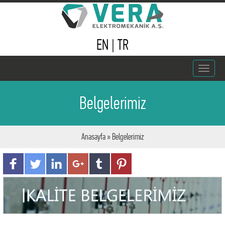
EN
|
TR
Toggle
navigat
Belgelerimiz
Anasayfa
» Belgelerimiz