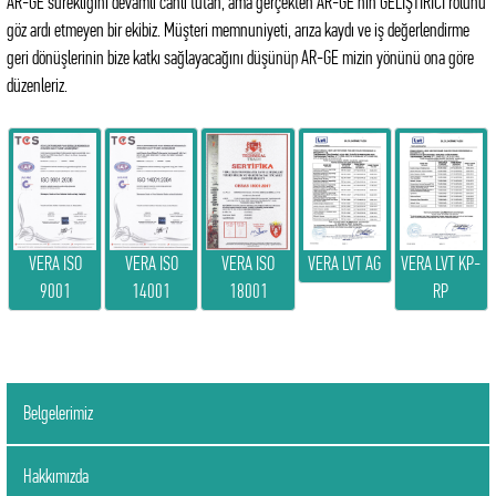
AR-GE sürekliğini devamlı canlı tutan, ama gerçekten AR-GE nin GELİŞTİRİCİ rolünü
göz ardı etmeyen bir ekibiz. Müşteri memnuniyeti, arıza kaydı ve iş değerlendirme
geri dönüşlerinin bize katkı sağlayacağını düşünüp AR-GE mizin yönünü ona göre
düzenleriz.
VERA LVT KP-
VERA LVT AG
VERA ISO
VERA ISO
VERA ISO
RP
9001
18001
14001
Belgelerimiz
Hakkımızda