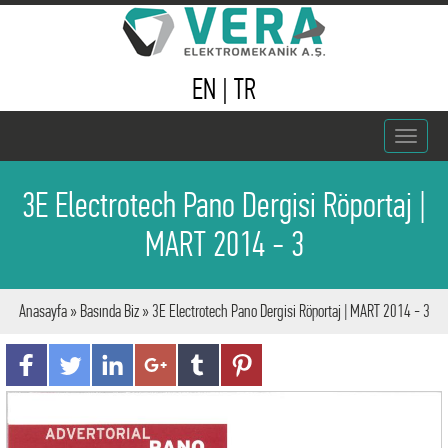
EN
|
TR
Toggle
navigat
3E Electrotech Pano Dergisi Röportaj |
MART 2014 - 3
Anasayfa
»
Basında Biz
» 3E Electrotech Pano Dergisi Röportaj | MART 2014 - 3